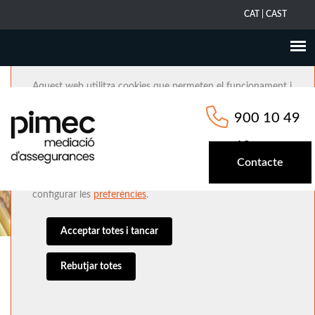
CAT
|
CAST
Aquest web utilitza cookies que permeten el funcionament i
la prestació dels serveis del web així com cookies analítiques
900 10 49
i de sessió que emmagatzemen i recuperen informació quan
navegues. Clica
aquí
per a mes informació o per a canviar la
68
configuració de les cookies.
Contacte
Pots acceptar totes les cookies prement ACCEPTAR o
configurar les
preferències
.
Acceptar totes i tancar
Rebutjar totes